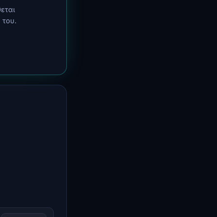
θεται
 του.