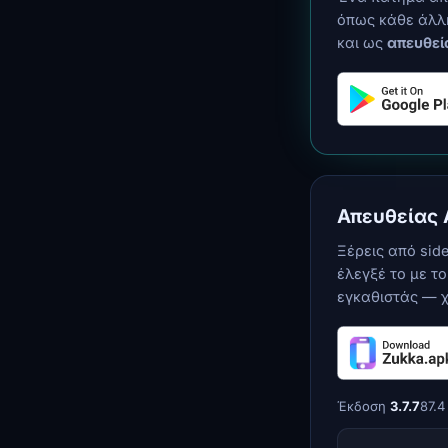
όπως κάθε άλλη
και ως
απευθεί
Απευθείας
Ξέρεις από sid
έλεγξέ το με τ
εγκαθιστάς — χ
Έκδοση
3.7.7
87.