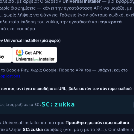
ολείσαι με αρχεία; Ο δωρεάν
Universal Installer
— μια εφαρμο
χωρίς διαφημίσεις — κάνει την εγκατάσταση APK να μοιάζει με
RL, χωρίς λήψεις να ψάχνεις. Γράφεις έναν σύντομο κωδικό, εκε
τελευταία έκδοση του zukka, την εγκαθιστά και
την κρατά
πό εκεί και πέρα.
ν Universal Installer (μία φορά)
το Google Play. Χωρίς Google; Πάρε το APK του — υπάρχει και στο
pplications
.
τον και, αντί για οποιοδήποτε URL, βάλε αυτόν τον σύντομο κωδικό
SC:zukka
ώς έτσι, μαζί με το
SC:
 Universal Installer και πάτησε
Προσθήκη με σύντομο κωδικό
.
επικόλλησε
SC:zukka
ακριβώς (ναι, μαζί με το
). Ο installer
SC: