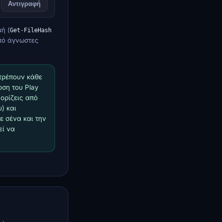
Αντιγραφή
ή (
Get-FileHash
πό άγνωστες
ιτρέπουν κάθε
οση του Play
ορίζεις από
) και
ε σένα και την
εί να