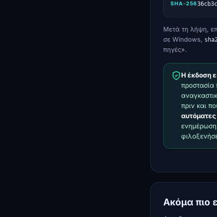
SHA-256
36cb3
Μετά τη λήψη, επ
σε Windows,
sha
πηγές».
Η έκδοση ε
προστασία 
αναγκαστικ
πριν και π
αυτόματες
ενημέρωση.
φιλοξενήσε
Ακόμα πιο ε