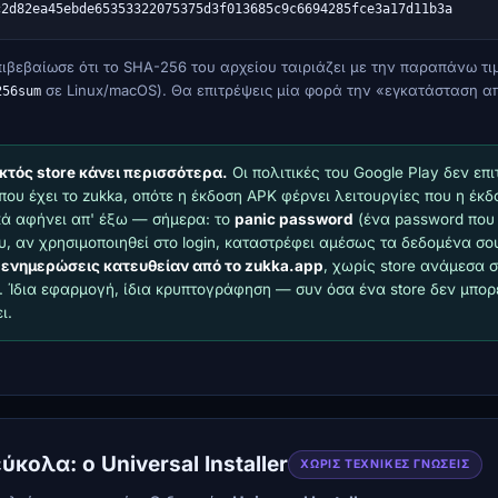
c2d82ea45ebde65353322075375d3f013685c9c6694285fce3a17d11b3a
ιβεβαίωσε ότι το SHA-256 του αρχείου ταιριάζει με την παραπάνω τιμ
σε Linux/macOS). Θα επιτρέψεις μία φορά την «εγκατάσταση α
256sum
κτός store κάνει περισσότερα.
Οι πολιτικές του Google Play δεν επ
που έχει το zukka, οπότε η έκδοση APK φέρνει λειτουργίες που η έκδ
ά αφήνει απ' έξω — σήμερα: το
panic password
(ένα password που 
ου, αν χρησιμοποιηθεί στο login, καταστρέφει αμέσως τα δεδομένα σου
 ενημερώσεις κατευθείαν από το zukka.app
, χωρίς store ανάμεσα σ
 Ίδια εφαρμογή, ίδια κρυπτογράφηση — συν όσα ένα store δεν μπορ
ι.
ύκολα: ο Universal Installer
ΧΩΡΊΣ ΤΕΧΝΙΚΈΣ ΓΝΏΣΕΙΣ