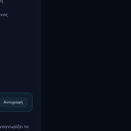
γή
ίνος
Αντιγραφή
 αναγνωρίζει το