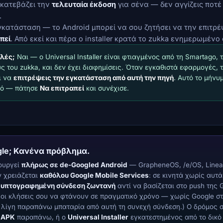
 κατεβάζει την
τελευταία έκδοση
για σένα — δεν αγγίζεις ποτέ
.
κατάσταση — το Android μπορεί να σου ζητήσει να την επιτρέ
πεί
. Από εκεί και πέρα ο installer κρατά το zukka ενημερωμένο
αλές;
Ναι — ο Universal Installer είναι φτιαγμένος από τη Smartago, 
ς του zukka, και δεν έχει διαφημίσεις. Όταν εγκαθιστά εφαρμογές, τ
ι να
επιτρέψεις την εγκατάσταση από αυτή την πηγή
. Αυτό το μήνυ
κό — πάτησε
Να επιτραπεί
και συνέχισε.
le; Κανένα πρόβλημα.
τουργεί
πλήρως σε de-Googled Android
— GrapheneOS, /e/OS, Linea
ν χρειάζεται
καθόλου Google Mobile Services
: σε κινητά χωρίς αυτά
κρυπτογραφημένη σύνδεση ζωντανή
αντί να βασίζεται στο push της 
 οι κλήσεις σου να φτάνουν σε πραγματικό χρόνο — χωρίς Google στ
αι λίγη παραπάνω μπαταρία από αυτή τη συνεχή σύνδεση.) Ο δρόμος 
 APK
παραπάνω, ή ο
Universal Installer
εγκατεστημένος από το δικό