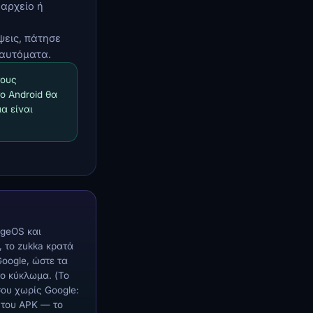
 αρχείο ή
ψεις, πάτησε
 αυτόματα.
τους
ο Android θα
μα είναι
geOS και
, το zukka κρατά
Google, ώστε τα
ο κύκλωμα. (Το
σου χωρίς Google:
 του APK — το