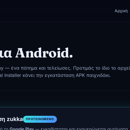
Αρχική
ια Android.
ay — ένα πάτημα και τελείωσες. Προτιμάς το ίδιο το αρχε
l Installer κάνει την εγκατάσταση APK παιχνιδάκι.
ση zukka
ΠΡΟΤΕΙΝΌΜΕΝΟ
ό το
Google Play
— εγκαθίσταται και ενημερώνεται αυτόματα,