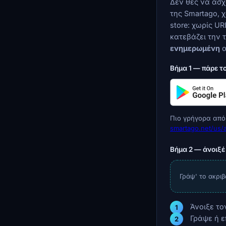
Δεν θες να ασχ
της Smartago, 
store: χωρίς U
κατεβάζει την 
ενημερωμένη
α
Βήμα 1 — πάρε το
Πιο γρήγορα από 
smartago.net/us/a
Βήμα 2 — άνοιξέ 
Γράψ' το ακριβ
Άνοιξε τον
Γράψε ή 