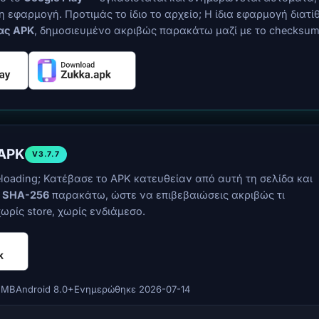
 εφαρμογή. Προτιμάς το ίδιο το αρχείο; Η ίδια εφαρμογή διατί
ας APK
, δημοσιευμένο ακριβώς παρακάτω μαζί με το checksum
 APK
V3.7.7
eloading; Κατέβασε το APK κατευθείαν από αυτή τη σελίδα και
ο
SHA-256
παρακάτω, ώστε να επιβεβαιώσεις ακριβώς τι
ωρίς store, χωρίς ενδιάμεσο.
4 MB
Android 8.0+
Ενημερώθηκε 2026-07-14