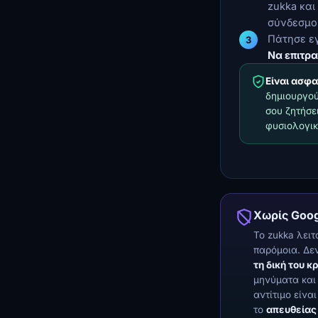
zukka και
σύνδεσμο
Πάτησε εγ
Να επιτρα
Είναι ασφ
δημιουργού
σου ζητήσε
φυσιολογι
Χωρίς Goog
Το zukka λει
παρόμοια. Δε
τη δική του 
μηνύματα και
αντίτιμο είν
το
απευθείας