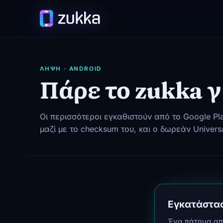
ΛΉΨΗ · ANDROID
Πάρε το zukka γ
Οι περισσότεροι εγκαθιστούν από το Google Pl
μαζί με το checksum του, και ο δωρεάν Universa
Εγκατάστα
Ένα πάτημα απ